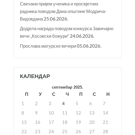
Свечани пријем ученика и просвјетних
радника поводом Дана општине Модрича-
Видовдана
25.06.2026.
Додјела награда поводом конкурса Завичајно
вече „Косовски божури“
24.06.2026.
Прослава матурске вечери
05.06.2026.
КАЛЕНДАР
септембар 2025.
П
У
С
Ч
П
С
Н
1
2
3
4
5
6
7
8
9
10
11
12
13
14
15
16
17
18
19
20
21
22
23
24
25
26
27
28