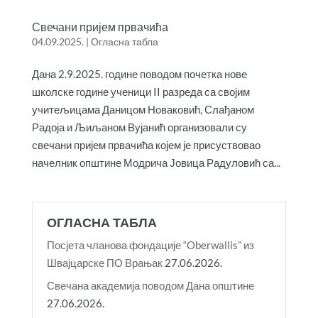
Свечани пријем првачића
04.09.2025.
|
Огласна табла
Дана 2.9.2025. године поводом почетка нове
школске године ученици II разреда са својим
учитељицама Даницом Новаковић, Слађаном
Радоја и Љиљаном Вујанић организовали су
свечани пријем првачића којем је присуствовао
начелник општине Модрича Јовица Радуловић са...
ОГЛАСНА ТАБЛА
Посјета чланова фондације “Oberwallis” из
Швајцарске ПО Врањак
27.06.2026.
Свечана академија поводом Дана општине
27.06.2026.