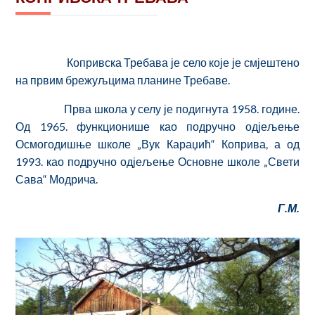
Копривска Требава је село које је смјештено
на првим брежуљцима планине Требаве.
Прва школа у селу је подигнута 1958. године.
Од 1965. функционише као подручно одјељење
Осмогодишње школе „Вук Караџић“ Коприва, а од
1993. као подручно одјељење Основне школе „Свети
Сава“ Модрича.
Г.М.