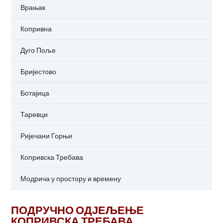
Врањак
Копривна
Дуго Поље
Бријестово
Ботајица
Таревци
Ријечани Горњи
Копривска Требава
Модрича у простору и времену
ПОДРУЧНО ОДЈЕЉЕЊЕ
КОПРИВСКА ТРЕБАВА