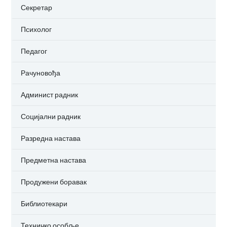
Секретар
Психолог
Педагог
Рачуновођа
Админист радник
Социјални радник
Разредна настава
Предметна настава
Продужени боравак
Библиотекари
Техничко особље