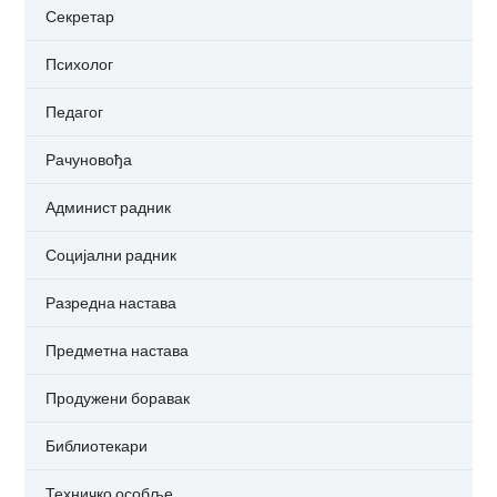
Секретар
Психолог
Педагог
Рачуновођа
Админист радник
Социјални радник
Разредна настава
Предметна настава
Продужени боравак
Библиотекари
Техничко особље