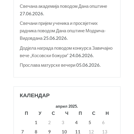
Свечана академија поводом Дана општине
27.06.2026.
Свечани пријем ученика и просвјетних
радника поводом Дана општине Модрича-
Видовдана
25.06.2026.
Додјела награда поводом конкурса Завичајно
вече „Косовски божури“
24.06.2026.
Прослава матурске вечери
05.06.2026.
КАЛЕНДАР
април 2025.
П
У
С
Ч
П
С
Н
1
2
3
4
5
6
7
8
9
10
11
12
13