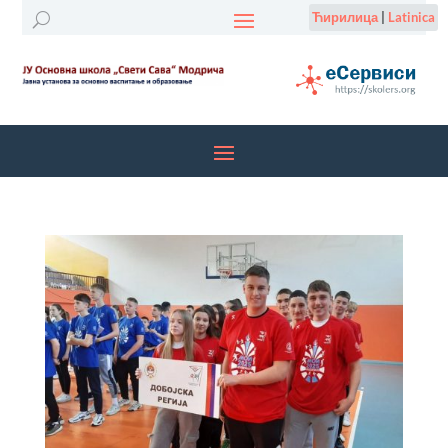
Ћирилица
|
Latinica