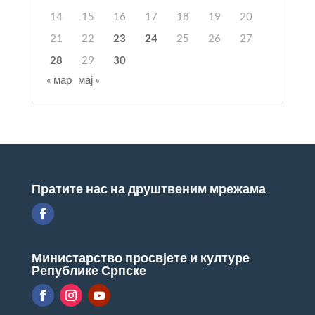
14
15
16
17
18
19
20
21
22
23
24
25
26
27
28
29
30
« мар
мај »
Пратите нас на друштвеним мрежама
Министарство просвјете и културе
Републике Српске