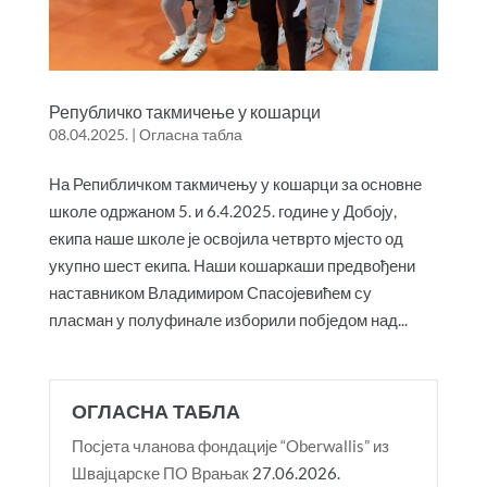
Републичко такмичење у кошарци
08.04.2025.
|
Огласна табла
На Репибличком такмичењу у кошарци за основне
школе одржаном 5. и 6.4.2025. године у Добоју,
екипа наше школе је освојила четврто мјесто од
укупно шест екипа. Наши кошаркаши предвођени
наставником Владимиром Спасојевићем су
пласман у полуфинале изборили побједом над...
ОГЛАСНА ТАБЛА
Посјета чланова фондације “Oberwallis” из
Швајцарске ПО Врањак
27.06.2026.